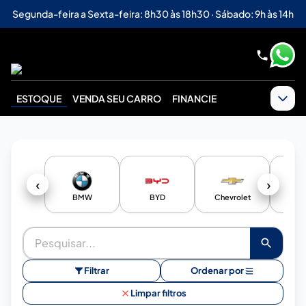
Segunda-feira a Sexta-feira: 8h30 às 18h30 · Sábado: 9h às 14h
ESTOQUE
VENDA SEU CARRO
FINANCIE
‹
›
BMW
BYD
Chevrolet
Cit
Filtrar
Ordenar por
Limpar filtros