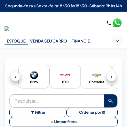
Segunda-feira a Sexta-feira: 8h30 às 18h30 · Sábado: 9h às 14h
ESTOQUE
VENDA SEU CARRO
FINANCIE
‹
›
BMW
BYD
Chevrolet
Cit
Filtrar
Ordenar por
Limpar filtros