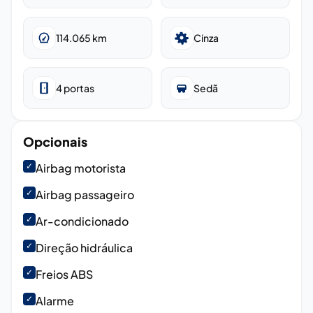
114.065
km
Cinza
4
portas
Sedã
Opcionais
✓
Airbag motorista
✓
Airbag passageiro
✓
Ar-condicionado
✓
Direção hidráulica
✓
Freios ABS
✓
Alarme