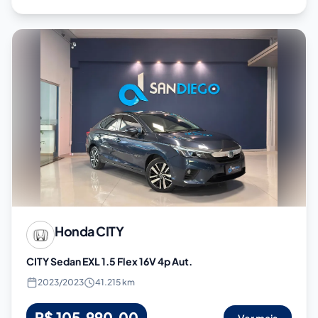
Honda
CITY
CITY Sedan EXL 1.5 Flex 16V 4p Aut.
2023
/
2023
41.215 km
R$ 105.990,00